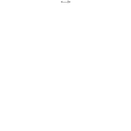
<--
--!>