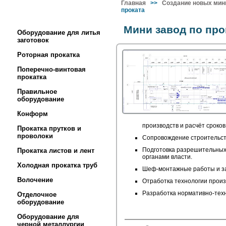
Главная
>>
Создание новых мини
проката
Мини завод по про
Оборудование для литья
заготовок
Роторная прокатка
Поперечно-винтовая
прокатка
Правильное
оборудование
Конформ
производств и расчёт сроков
Прокатка прутков и
проволоки
Сопровождение строительст
Подготовка разрешительных 
Прокатка листов и лент
органами власти.
Холодная прокатка труб
Шеф-монтажные работы и за
Волочение
Отработка технологии произ
Разработка нормативно-техн
Отделочное
оборудование
Оборудование для
черной металлургии