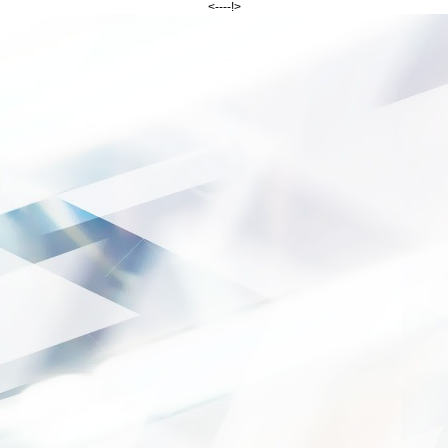
<--
--!>