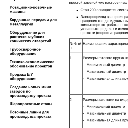
простой заменой уже настроенных 
Ротационно-ковочные
Стан 200 оснащается систем
машины
Электропривод вращения ра
Карданные передачи для
вращения с индивидуальным 
металлургии
компьютере «отработанных»
указанных пределах и измен
Оборудование для
прокатки (скорости вращения
расточки глубоких
конических отверстий
№№ п/
Наименование характерис
п
Трубосварочное
оборудование
1
Размеры готового прутка н
Технико-экономическое
- Минимальный диаметр
обоснование проектов
- Максимальный диаметр
Продажа Б/У
оборудования
- Максимальная длина пру
Создание новых мини
заводов по
производству проката
2
Размеры заготовки на входе
Шаропрокатные станы
- Минимальный диаметр
Поточные линии для
- Максимальный диаметр
производства проката
- Максимальная длина пру