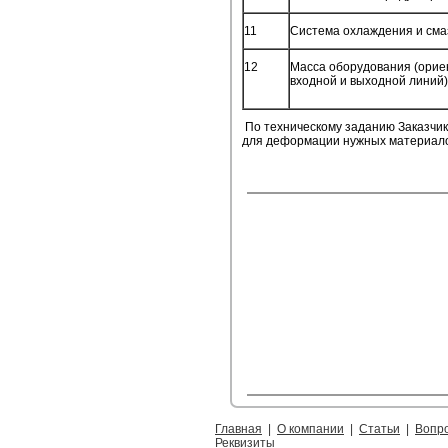
11
Система охлаждения и сма
12
Масса оборудования (ориен
входной и выходной линий)
По техническому заданию Заказчик
для деформации нужных материало
Главная
|
О компании
|
Статьи
|
Вопро
Реквизиты