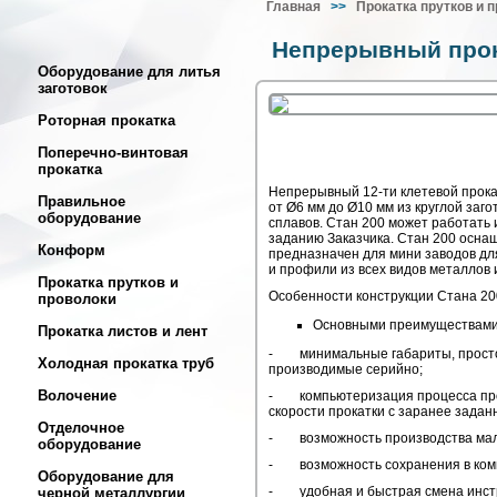
Главная
>>
Прокатка прутков и 
Непрерывный прок
Оборудование для литья
заготовок
Роторная прокатка
Поперечно-винтовая
прокатка
Непрерывный 12-ти клетевой прока
Правильное
от Ø6 мм до Ø10 мм из круглой заг
оборудование
сплавов. Стан 200 может работать и
заданию Заказчика. Стан 200 осна
Конформ
предназначен для мини заводов дл
и профили из всех видов металлов и
Прокатка прутков и
Особенности конструкции Стана 20
проволоки
Основными преимуществами 
Прокатка листов и лент
- минимальные габариты, простот
Холодная прокатка труб
производимые серийно;
Волочение
- компьютеризация процесса про
скорости прокатки с заранее зада
Отделочное
- возможность производства мало
оборудование
- возможность сохранения в комп
Оборудование для
- удобная и быстрая смена инстр
черной металлургии